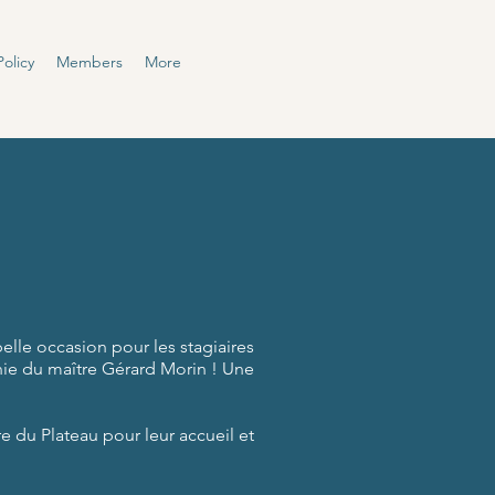
olicy
Members
More
 belle occasion pour les stagiaires
nie du maître Gérard Morin ! Une
e du Plateau pour leur accueil et