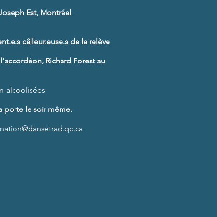
-Joseph Est, Montréal
nt.e.s câlleur.euse.s de la relève
l
’
accordéon,
Richard Forest au
n-alcoolisées
a porte le soir
même.
nation@dansetrad.qc.ca