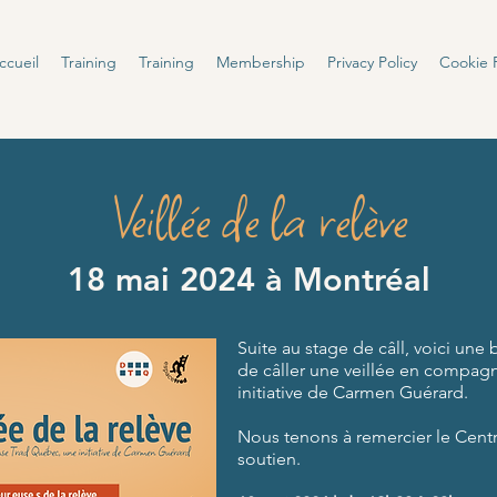
ccueil
Training
Training
Membership
Privacy Policy
Cookie P
Veillée de la relève
18 mai 2024 à Montréal
Suite au stage de
câll, voici une
de câller une veillée en compag
initiative de Carmen Guérard.
Nous tenons à remercier le Centr
soutien.