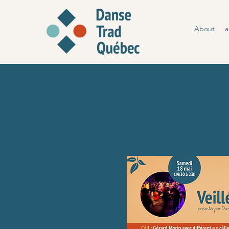
About
a