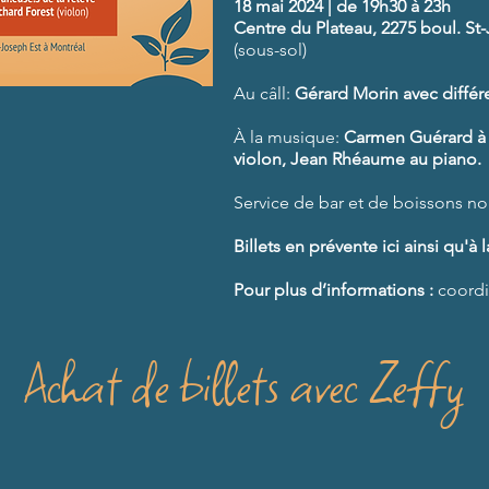
18 mai 2024 | de 19h30 à 23h
Centre du Plateau, 2275 boul. St
(sous-sol)
Au câll:
Gérard Morin avec différe
À la musique:
Carmen Guérard à 
violon, Jean Rhéaume au piano.
Service de bar et de boissons no
Billets en prévente ici ainsi qu'à
l
Pour plus d
’
informations :
coordi
Achat de billets avec Zeffy