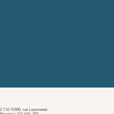
2.116-10300, rue Lajeunesse
Montréal, QC H3L 2E5