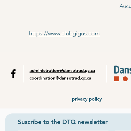
Aucu
https://www.clubgigus.com
administration@dansetrad.qc.ca
coordination@dansetrad.qc.ca
privacy policy
Suscribe to the
DTQ newsletter