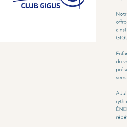
Notr
offr
ains
GIGU
Enfan
du v
prés
sema
Adul
ryth
ÉNER
répé