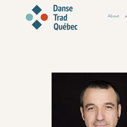
About
a