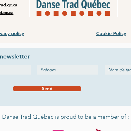
ad.qc.ca
d.qc.ca
ivacy policy
Cookie Policy
newsletter
Send
Danse Trad Québec is proud to be a member of :