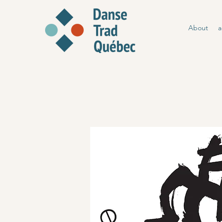
About
a