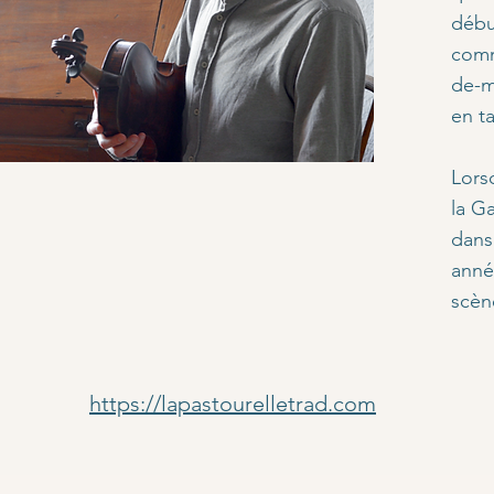
débu
comm
de-m
en t
Lors
la G
dans
anné
scèn
https://lapastourelletrad.com