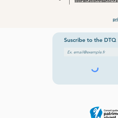
coordination@dansetra
pr
Suscribe to the
DTQ 