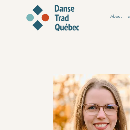
About
a