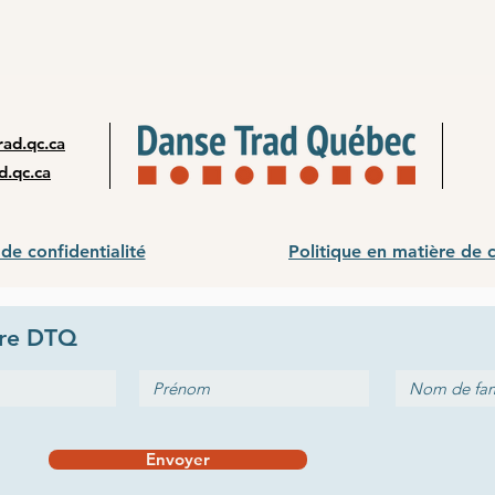
ad.qc.ca
d.qc.ca
 de confidentialité
Politique en matière de 
tre
DTQ
Envoyer