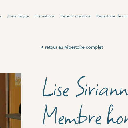
s
Zone Gigue
Formations
Devenir membre
Répertoire des 
< retour au répertoire complet
Lise Siriann
Membre hon