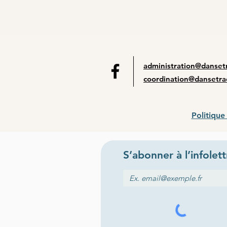
administration@dansetr
coordination@dansetra
Politique
S’abonner
à l
’
infolet