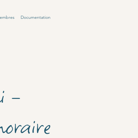
membres
Documentation
i -
oraire