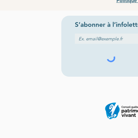
Politique
S’abonner
à l
’
infolet