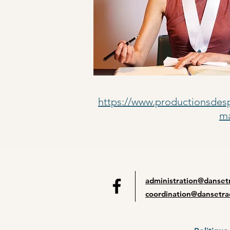
https://www.productionsdes
m
administration@dansetr
coordination@dansetra