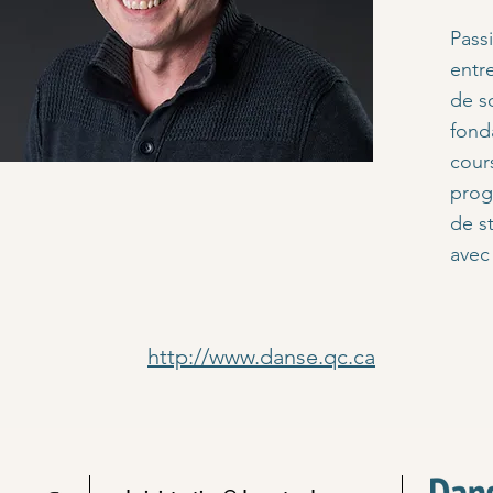
Pass
entr
de so
fond
cour
prog
de st
avec
http://www.danse.qc.ca