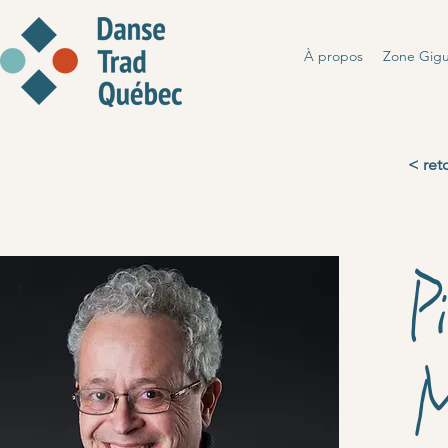
À propos
Zone Gig
< ret
P
M