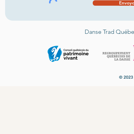
Envoye
Danse Trad Québec
© 2023