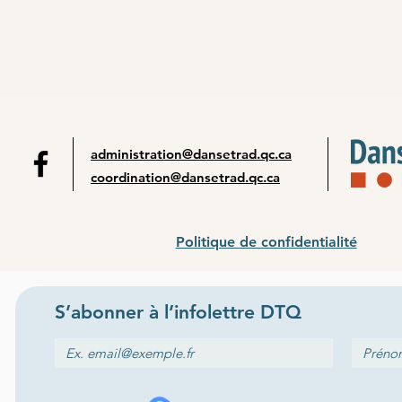
administration@dansetrad.qc.ca
coordination@dansetrad.qc.ca
Politique de confidentialité
S’abonner
à l
’
infolettre
DTQ