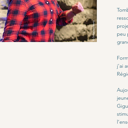
Tomb
ress
proj
peu 
gran
Form
j'ai
Régi
Aujo
jeun
Gigu
stim
l’en