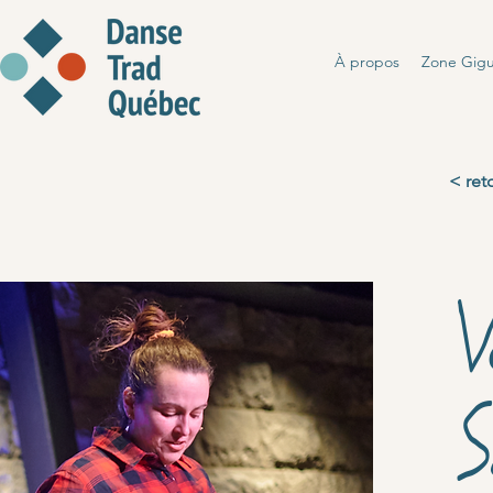
À propos
Zone Gig
< ret
V
S