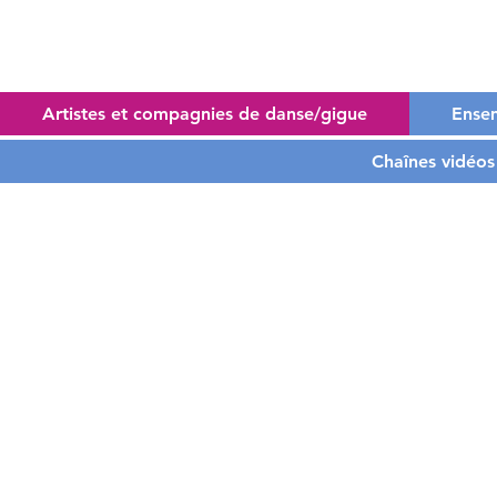
Artistes et compagnies de danse/gigue
Ensem
Chaînes vidéos