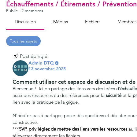
Échauffements / Étirements / Prévention
Public
·
2 membres
Discussion
Médias
Fichiers
Membres
Tous les sujets
Échauffement (0)
Étirement après la gigue 
Post épinglé
Admin DTQ
13 novembre 2025
Comment utiliser cet espace de discussion et de
Bienvenue !  Ici on partage des liens vers des idées d'
échauff
aussi des ressources ou des références pour la 
sécurité
 et la 
pr
lien avec la pratique de la gigue. 
N'hésitez pas à partager, poser des questions et discuter pour 
constructive.
***
SVP, privilégiez de mettre des liens vers les ressources
 au l
téléverser directement les fichiers.