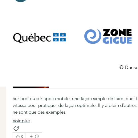
Application pour ralentir la musique
apps.apple.com
Tempo SlowMo - BPM Slow Downer Ap
play.google.com
© Danse
Sur ordi ou sur appli mobile, une façon simple de faire jouer l
vitesse pour pratiquer de façon optimale. Il y a plein d'autres
ne sont que des exemples.
Voir plus
Application
Ralentir
0